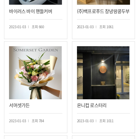
바이러스 바이 핸들커버
(주)백프로푸드 창녕땅콩두부
2023-01-03
조회 660
2023-01-03
조회 1061
서머셋가든
온니컵 로스터리
2023-01-03
조회 784
2023-01-03
조회 1011