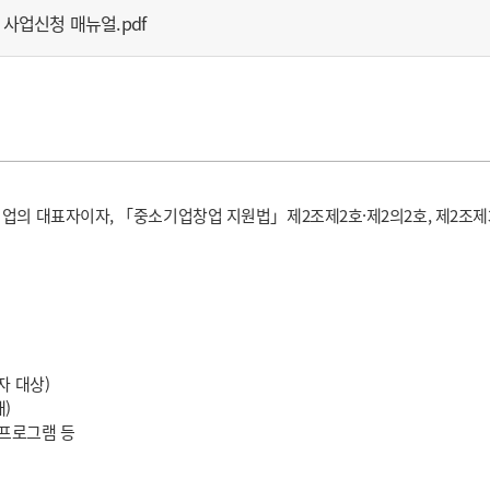
 사업신청 매뉴얼.pdf
기업의 대표자이자, 「중소기업창업 지원법」제2조제2호·제2의2호, 제2조제
자 대상)
)
업프로그램 등