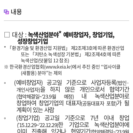
내용
*
□
대상
:
녹색산업분야
예비창업자
,
창업기업
,
성장창업기업
*
「
환경기술 및 환경산업 지원법
」
제
2
조제
3
호에 따른 환경산업
또는
「
저탄소 녹색성장
기본법
」
제
2
조제
4
호에 따른
녹색산업
(
덧붙임
12
참조
)
※
한국환경산업협회
(
www.keia.kr)
에서 추진 중인
“
업사이클
(
새활용
)
분야
”
는 제외
◦
(
예비창업자
)
공고일 기준으로 사업자등록
(
법인
·
을 하지 않은
개인으로서
협약기간
개인사업자
)
내 녹색산업분야로
(
협약체결일
~‘23.9
월 예정
)
창업하여 창업
기업의 대표자
가 될
(
공동대표자 포함
)
계
획이 있는 사람
◦
(
창업기업
)
공고일 기준으로
7
년 이내 창업
한 기업으로
녹
색산업분야에
(’15.12.29~‘22.12.29)
이미 진출해 있거나 협약기간
(
협약체결일
~‘23.9
월