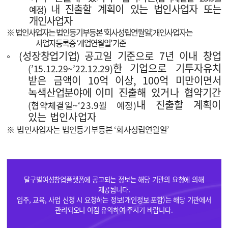
내
진출할 계획이 있는 법인사업자 또는
예정
)
개인사업자
※
법인사업자는 법인등기부등본
‘
회사성립연월일
’,
개인사업자는
사업자등록증
‘
개업연월일
’
기준
◦
(
성장창업기업
)
공고일 기준으로
7
년 이내 창업
한
기업으로 기투자유치
(’15.12.29~’22.12.29)
받은 금액이
10
억 이상
, 100
억 미만이면서
녹색
산업분야에
이미 진출해 있거나 협약기간
내 진출할 계획이
(
협약체결일
~‘23.9
월 예정
)
있는 법인사업자
※
법인사업자는 법인등기부등본
‘
회사성립연월일
’
달구벌여성창업플랫폼에 공고되는 정보는 해당 기관의 요청에 의해
제공됩니다.
입주, 교육, 사업 신청 시 요청하는 정보(개인정보 포함)는 해당 기관에서
관리되오니 이점 유의하여 주시기 바랍니다.