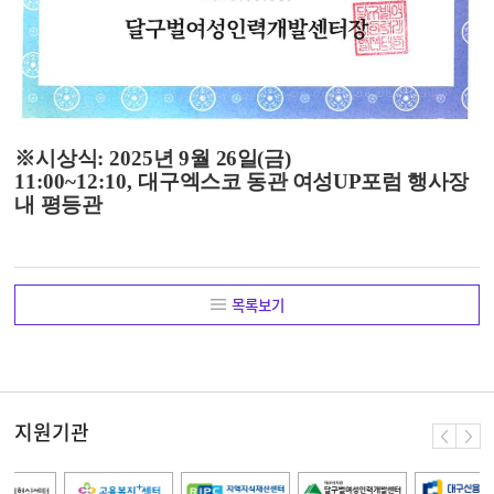
※
시상식
: 2025
년
9
월 26
일
(
금
)
11:00~12:10,
대구엑스코 동관 여성UP포럼 행사장
내
평등관
목록보기
지원기관